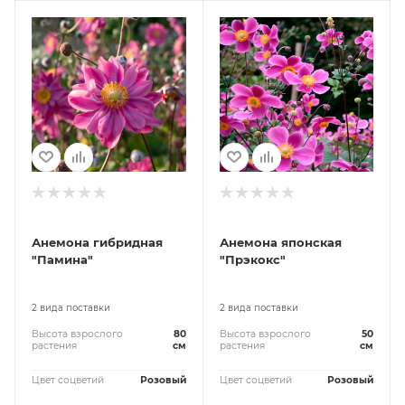
Анемона гибридная
Анемона японская
"Памина"
"Прэкокс"
2 вида поставки
2 вида поставки
Высота взрослого
80
Высота взрослого
50
растения
см
растения
см
Цвет соцветий
Розовый
Цвет соцветий
Розовый