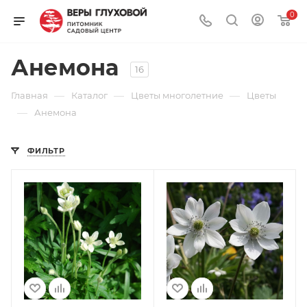
0
Анемона
16
—
—
—
Главная
Каталог
Цветы многолетние
Цветы
—
Анемона
ФИЛЬТР