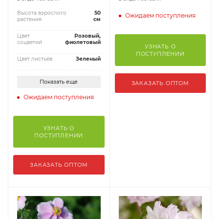
Высота взрослого
50
Ожидаем поступления
растения
см
Цвет
Розовый,
соцветий
фиолетовый
УЗНАТЬ О
ПОСТУПЛЕНИИ
Цвет листьев
Зеленый
Показать еще
ЗАКАЗАТЬ ОПТОМ
Ожидаем поступления
УЗНАТЬ О
ПОСТУПЛЕНИИ
ЗАКАЗАТЬ ОПТОМ