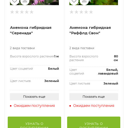
Анемона гибридная
Анемона гибридная
"Серенада"
"Раффлд Свон"
2 вида поставки
2 вида поставки
Высота взрослого растения
1 м
Высота взрослого
80
растения
см
Цвет соцветий
Белый
Цвет
Белый,
соцветий
лавандовый
Цвет листьев
Зеленый
Цвет листьев
Зеленый
Показать еще
Показать еще
Ожидаем поступления
Ожидаем поступления
УЗНАТЬ О
УЗНАТЬ О