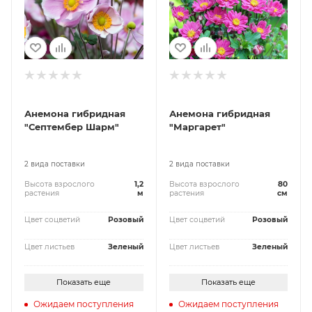
Анемона гибридная
Анемона гибридная
"Септембер Шарм"
"Маргарет"
2 вида поставки
2 вида поставки
Высота взрослого
1,2
Высота взрослого
80
растения
м
растения
см
Цвет соцветий
Розовый
Цвет соцветий
Розовый
Цвет листьев
Зеленый
Цвет листьев
Зеленый
Показать еще
Показать еще
Ожидаем поступления
Ожидаем поступления