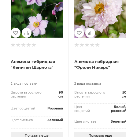
Анемона гибридная
Анемона гибридная
"Кениген Шарлота"
"Фрили Никерс"
2 вида поставки
2 вида поставки
Высота взрослого
90
Высота взрослого
50
растения
см
растения
см
Цвет
Белый,
Цвет соцветий
Розовый
соцветий
розовый
Цвет листьев
Зеленый
Цвет листьев
Зеленый
Показать еще
Показать еще