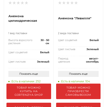
Анемона
Анемона "Левилля"
цилиндрическая
1 вид поставки
2 вида поставки
Высота взрослого
30 - 50
Цвет соцветий
Белый
растения
см
Цвет листьев
Зеленый
Цвет соцветий
Белый
Период
август-
Цвет листьев
Зеленый
цветения
сентябрь
Показать еще
Показать еще
Есть в наличии: 252
Есть в наличии: 104
ТОВАР МОЖНО
ТОВАР МОЖНО
КУПИТЬ НА
ПРИОБРЕСТИ
GORTENZIYA.SHOP
САМОВЫВОЗОМ