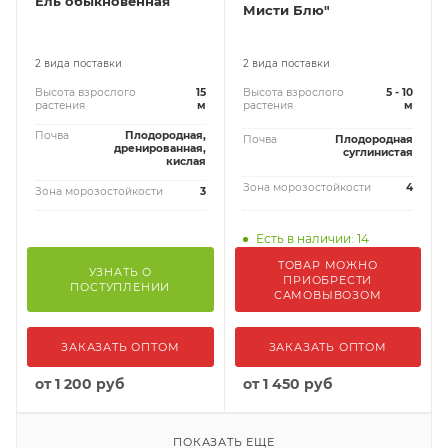
Ель обыкновенная
Мисти Блю"
2 вида поставки
2 вида поставки
Высота взрослого
15
Высота взрослого
5 - 10
растения
м
растения
м
Почва
Плодородная,
Почва
Плодородная
дренированная,
суглинистая
кислая
Зона морозостойкости
4
Зона морозостойкости
3
Есть в наличии: 14
ТОВАР МОЖНО
УЗНАТЬ О
ПРИОБРЕСТИ
ПОСТУПЛЕНИИ
САМОВЫВОЗОМ
ЗАКАЗАТЬ ОПТОМ
ЗАКАЗАТЬ ОПТОМ
от
1 200 руб
от
1 450 руб
ПОКАЗАТЬ ЕЩЕ