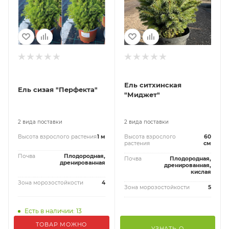
Ель ситхинская
Ель сизая "Перфекта"
"Миджет"
2 вида поставки
2 вида поставки
Высота взрослого растения
1 м
Высота взрослого
60
растения
см
Почва
Плодородная,
Почва
Плодородная,
дренированная
дренированная,
кислая
Зона морозостойкости
4
Зона морозостойкости
5
Есть в наличии: 13
ТОВАР МОЖНО
УЗНАТЬ О