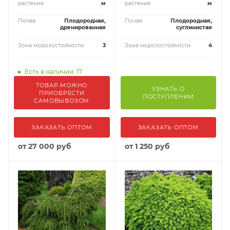
растения
м
растения
м
Почва
Плодородная,
Почва
Плодородная,
дренированная
суглинистая
Зона морозостойкости
3
Зона морозостойкости
4
Есть в наличии: 17
ТОВАР МОЖНО
УЗНАТЬ О
ПРИОБРЕСТИ
ПОСТУПЛЕНИИ
САМОВЫВОЗОМ
ЗАКАЗАТЬ ОПТОМ
ЗАКАЗАТЬ ОПТОМ
от
27 000 руб
от
1 250 руб