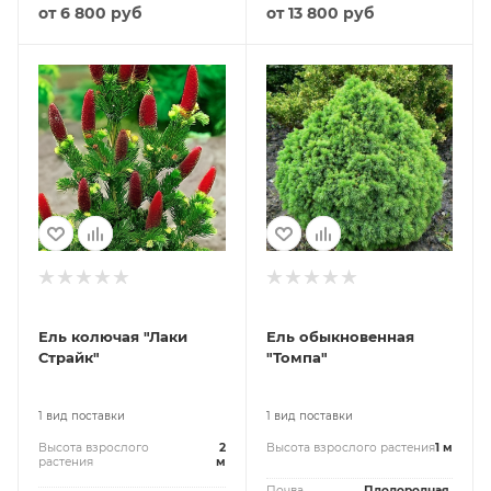
от
6 800 руб
от
13 800 руб
Ель колючая "Лаки
Ель обыкновенная
Страйк"
"Томпа"
1 вид поставки
1 вид поставки
Высота взрослого
2
Высота взрослого растения
1 м
растения
м
Почва
Плодородная,