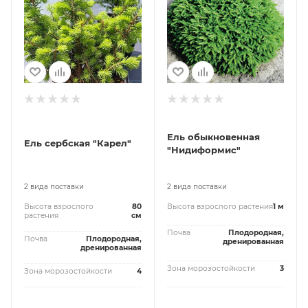
Ель обыкновенная
Ель сербская "Карел"
"Нидиформис"
2 вида поставки
2 вида поставки
Высота взрослого
80
Высота взрослого растения
1 м
растения
см
Почва
Плодородная,
Почва
Плодородная,
дренированная
дренированная
Зона морозостойкости
3
Зона морозостойкости
4