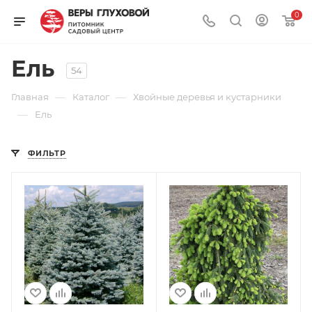
0
Ель
54
—
—
Главная
Каталог
Хвойные деревья и кустарники
—
Ель
ФИЛЬТР