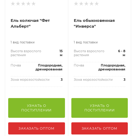
Ель колючая "Фет
Ель обыкновенная
Альберт"
"Инверса"
1 вид поставки
1 вид поставки
Высота взрослого
15
Высота взрослого
6 - 8
растения
м
растения
м
Почва
Плодородная,
Почва
Плодородная,
дренированная
дренированная
Зона морозостойкости
3
Зона морозостойкости
3
УЗНАТЬ О
УЗНАТЬ О
ПОСТУПЛЕНИИ
ПОСТУПЛЕНИИ
ЗАКАЗАТЬ ОПТОМ
ЗАКАЗАТЬ ОПТОМ