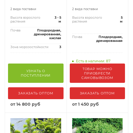
2 вида поставки
2 вида поставки
Высота взрослого
3 - 5
Высота взрослого
5
растения
м
растения
м
Почва
Плодородная,
дренированная,
Почва
Плодородная,
кислая
дренированная
Зона морозостойкости
3
Есть в наличии: 87
ТОВАР МОЖНО
УЗНАТЬ О
ПРИОБРЕСТИ
ПОСТУПЛЕНИИ
САМОВЫВОЗОМ
ЗАКАЗАТЬ ОПТОМ
ЗАКАЗАТЬ ОПТОМ
от
14 800 руб
от
1 450 руб