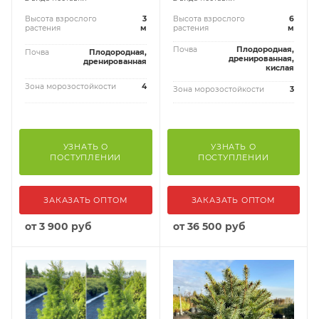
Высота взрослого
3
Высота взрослого
6
растения
м
растения
м
Почва
Плодородная,
Почва
Плодородная,
дренированная,
дренированная
кислая
Зона морозостойкости
4
Зона морозостойкости
3
УЗНАТЬ О
УЗНАТЬ О
ПОСТУПЛЕНИИ
ПОСТУПЛЕНИИ
ЗАКАЗАТЬ ОПТОМ
ЗАКАЗАТЬ ОПТОМ
от
3 900 руб
от
36 500 руб