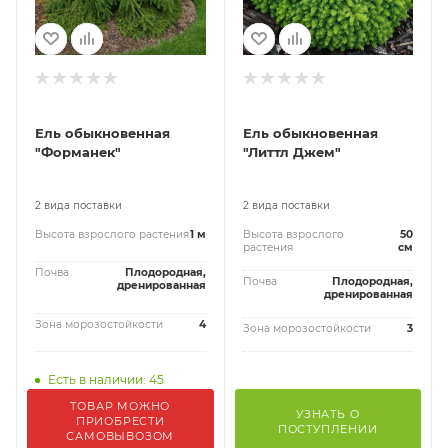
Ель обыкновенная
Ель обыкновенная
"Форманек"
"Литтл Джем"
2 вида поставки
2 вида поставки
Высота взрослого растения
1 м
Высота взрослого
50
растения
см
Почва
Плодородная,
Почва
Плодородная,
дренированная
дренированная
Зона морозостойкости
4
Зона морозостойкости
3
Есть в наличии: 45
ТОВАР МОЖНО
УЗНАТЬ О
ПРИОБРЕСТИ
ПОСТУПЛЕНИИ
САМОВЫВОЗОМ