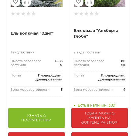
Ель сизая "Альберта
Ель колючая "Эдит"
Глобе"
1 вид поставки
2 вида поставки
Высота взрослого
6 - 8
Высота взрослого
80
растения
м
растения
см
Почва
Плодородная,
Почва
Плодородная,
дренированная
дренированная
Зона морозостойкости
3
Зона морозостойкости
4
Есть в наличии: 309
ТОВАР МОЖНО
УЗНАТЬ О
КУПИТЬ НА
ПОСТУПЛЕНИИ
GORTENZIYA.SHOP