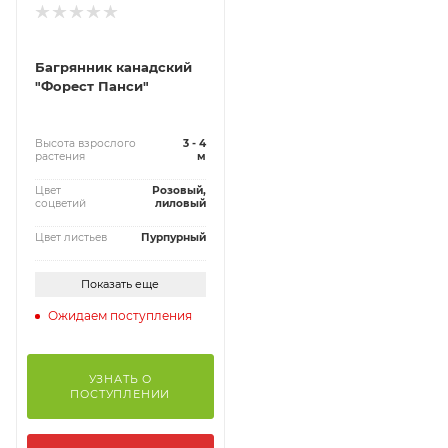
Багрянник канадский
"Форест Панси"
Высота взрослого
3 - 4
растения
м
Цвет
Розовый,
соцветий
лиловый
Цвет листьев
Пурпурный
Показать еще
Ожидаем поступления
УЗНАТЬ О
ПОСТУПЛЕНИИ