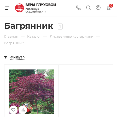
0
Багрянник
1
—
—
—
Главная
Каталог
Лиственные кустарники
Багрянник
ФИЛЬТР